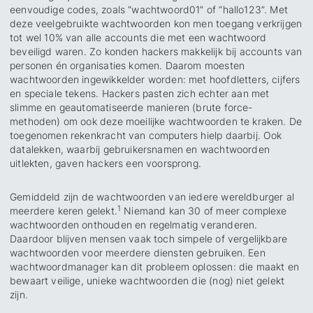
eenvoudige codes, zoals “wachtwoord01” of “hallo123”. Met
deze veelgebruikte wachtwoorden kon men toegang verkrijgen
tot wel 10% van alle accounts die met een wachtwoord
beveiligd waren. Zo konden hackers makkelijk bij accounts van
personen én organisaties komen. Daarom moesten
wachtwoorden ingewikkelder worden: met hoofdletters, cijfers
en speciale tekens. Hackers pasten zich echter aan met
slimme en geautomatiseerde manieren (brute force-
methoden) om ook deze moeilijke wachtwoorden te kraken. De
toegenomen rekenkracht van computers hielp daarbij. Ook
datalekken, waarbij gebruikersnamen en wachtwoorden
uitlekten, gaven hackers een voorsprong.
Gemiddeld zijn de wachtwoorden van iedere wereldburger al
1
meerdere keren gelekt.
Niemand kan 30 of meer complexe
wachtwoorden onthouden en regelmatig veranderen.
Daardoor blijven mensen vaak toch simpele of vergelijkbare
wachtwoorden voor meerdere diensten gebruiken. Een
wachtwoordmanager kan dit probleem oplossen: die maakt en
bewaart veilige, unieke wachtwoorden die (nog) niet gelekt
zijn.