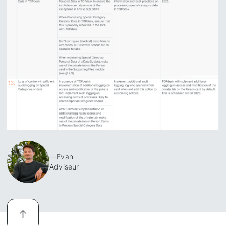
—
Evan
Adviseur