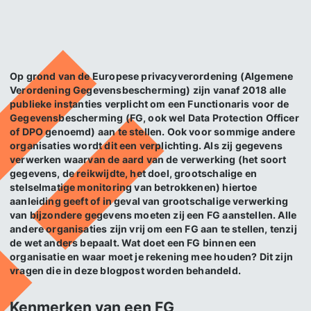
Op grond van de Europese privacyverordening (Algemene
Verordening Gegevensbescherming) zijn vanaf 2018 alle
publieke instanties verplicht om een Functionaris voor de
Gegevensbescherming (FG, ook wel Data Protection Officer
of DPO genoemd) aan te stellen. Ook voor sommige andere
organisaties wordt dit een verplichting. Als zij gegevens
verwerken waarvan de aard van de verwerking (het soort
gegevens, de reikwijdte, het doel, grootschalige en
stelselmatige monitoring van betrokkenen) hiertoe
aanleiding geeft of in geval van grootschalige verwerking
van bijzondere gegevens moeten zij een FG aanstellen. Alle
andere organisaties zijn vrij om een FG aan te stellen, tenzij
de wet anders bepaalt.
Wat doet een FG binnen een
organisatie en waar moet je rekening mee houden?
Dit zijn
vragen die in deze blogpost worden behandeld.
Kenmerken van een FG