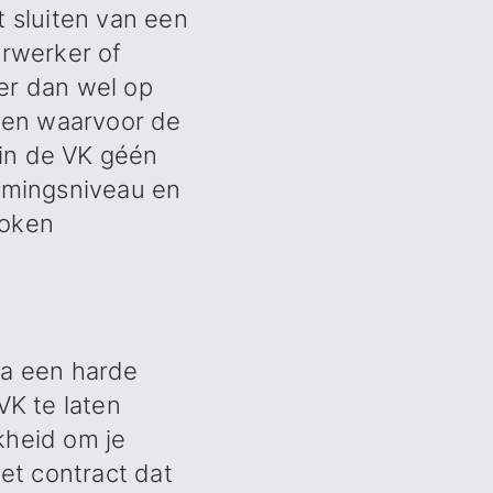
t sluiten van een
rwerker of
er dan wel op
elen waarvoor de
in de VK géén
rmingsniveau en
roken
na een harde
VK te laten
kheid om je
het contract dat