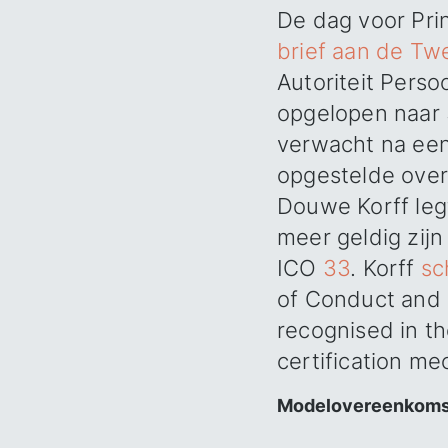
De dag voor Pri
brief aan de T
Autoriteit Pers
opgelopen naar 
verwacht na een 
opgestelde over
Douwe Korff legt
meer geldig zijn
ICO
33
. Korff
sch
of Conduct and 
recognised in t
certification me
Modelovereenkoms