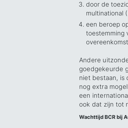
door de toezi
multinational 
een beroep op 
toestemming v
overeenkoms
Andere uitzonde
goedgekeurde ge
niet bestaan, is
nog extra mogeli
een internation
ook dat zijn tot
Wachttijd BCR bij A