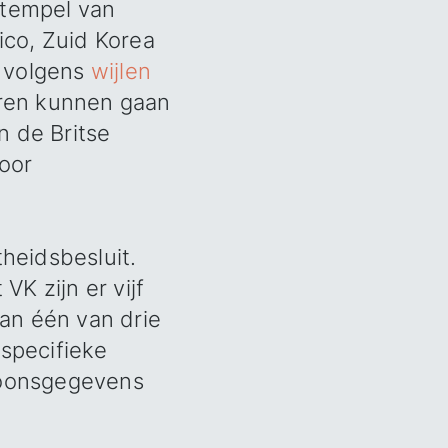
stempel van
ico, Zuid Korea
u volgens
wijlen
aren kunnen gaan
 de Britse
oor
heidsbesluit.
K zijn er vijf
an één van drie
specifieke
rsoonsgegevens