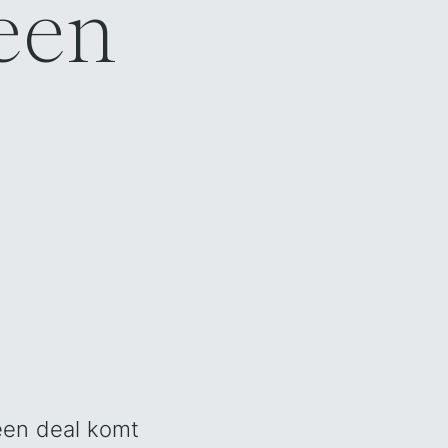
een
een deal komt