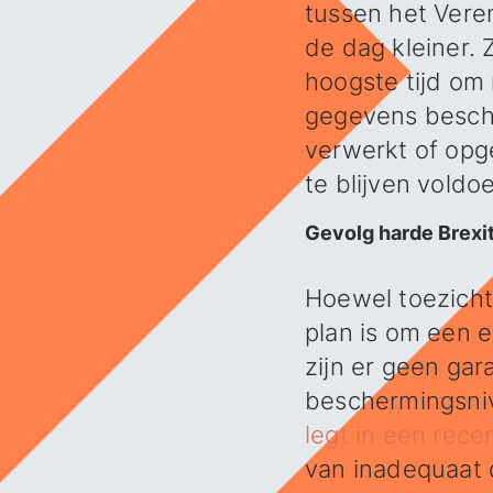
tussen het Vere
de dag kleiner. 
hoogste tijd om
gegevens besche
verwerkt of opg
te blijven voldo
Gevolg harde Brexit
Hoewel toezichth
plan is om een e
zijn er geen ga
beschermingsni
legt in een rece
van inadequaat d