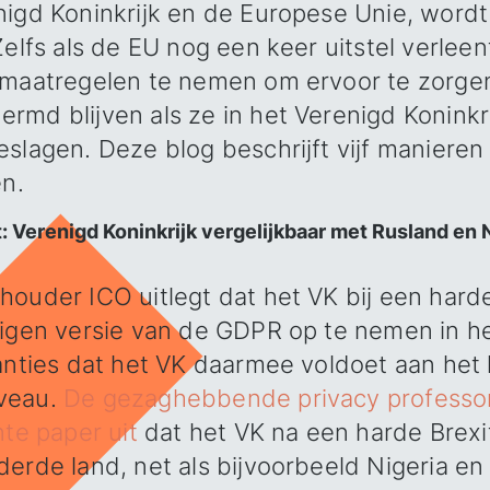
nigd Koninkrijk en de Europese Unie, wordt
Zelfs als de EU nog een keer uitstel verleent
 maatregelen te nemen om ervoor te zorgen
rmd blijven als ze in het Verenigd Koninkr
eslagen. Deze blog beschrijft vijf maniere
en.
: Verenigd Koninkrijk vergelijkbaar met Rusland en 
ouder ICO uitlegt dat het VK bij een harde
igen versie van de GDPR op te nemen in het
ranties dat het VK daarmee voldoet aan he
veau.
De gezaghebbende privacy professo
nte paper uit
dat het VK na een harde Brexit
erde land, net als bijvoorbeeld Nigeria en