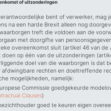
eenkomst of uitzonderingen
verantwoordelijke bent of verwerker, mag j
s na een harde Brexit alleen nog doorgev
 waarborgen treft die voldoen aan de voor
rgaan met doorgifte van persoonsgegeven
fieke overeenkomst sluit (artikel 46 van de A
 doen op één van de uitzonderingen (artik
rliggende doel van die waarborgen is dat 
 afdwingbare rechten en doeltreffende re
ische mogelijkheden, namelijk:
Europese Commissie goedgekeurde modelo
tractual Clauses
)
oezichthouder goed te keuren eigen overe