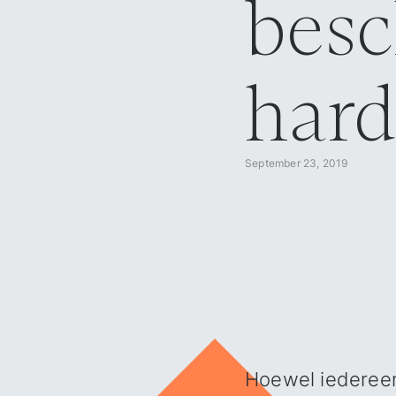
bes
hard
September 23, 2019
Blog overview
/
Vijf manieren om je gegevens te beschermen na een harde Brexit
Hoewel iedereen