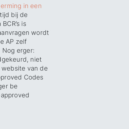
herming in een
ijd bij de
 BCR’s is
 aanvragen wordt
e AP zelf
 Nog erger:
dgekeurd, niet
e website van de
-approved Codes
ger be
)-approved