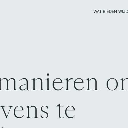
WAT BIEDEN WIJ
D
 manieren o
vens te