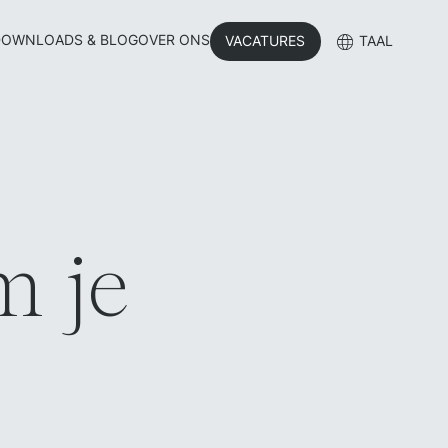
OWNLOADS & BLOG
OVER ONS
VACATURES
TAAL
m je