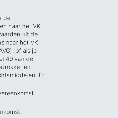
e de
en naar het VK
waarden uit de
s naar het VK
VG), of als je
el 49 van de
betrokkenen
chtsmiddelen. Er
vereenkomst
enkomst