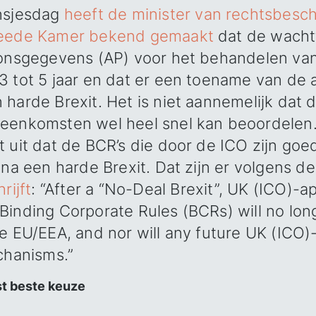
nsjesdag
heeft de minister van rechtsbesc
weede Kamer bekend gemaakt
dat de wachtt
oonsgegevens (AP) voor het behandelen van
3 tot 5 jaar en dat er een toename van de
harde Brexit. Het is niet aannemelijk dat d
eenkomsten wel heel snel kan beoordelen.
 uit dat de BCR’s die door de ICO zijn goe
 na een harde Brexit. Dat zijn er volgens d
rijft
: “After a “No-Deal Brexit”, UK (ICO)
Binding Corporate Rules (BCRs) will no lon
he EU/EEA, and nor will any future UK (ICO
chanisms.”
t beste keuze