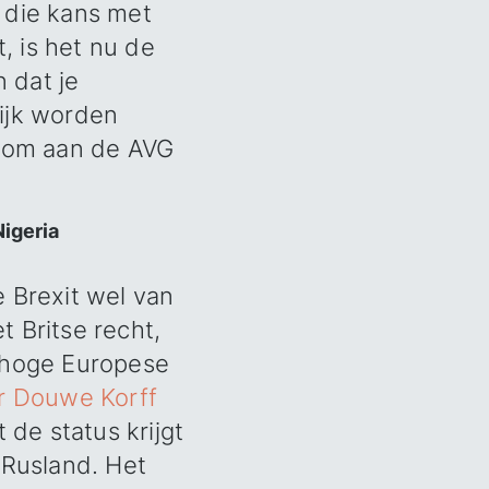
 die kans met
, is het nu de
 dat je
ijk worden
n om aan de AVG
Nigeria
 Brexit wel van
 Britse recht,
t hoge Europese
r Douwe Korff
 de status krijgt
 Rusland. Het