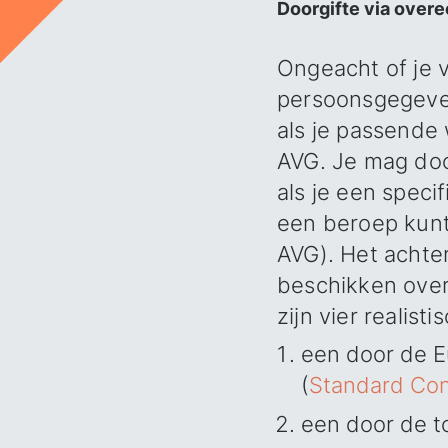
Doorgifte via over
Ongeacht of je 
persoonsgegeven
als je passende
AVG. Je mag doo
als je een speci
een beroep kunt
AVG). Het achte
beschikken over
zijn vier realist
een door de 
(
Standard Con
een door de t