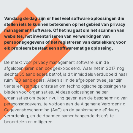
Vandaag de dag zijn er heel veel software oplossingen die
stellen iets te kunnen betekenen op het gebied van privacy
management software. Of het nu gaat om het scannen van
websites, het inventariseren van verwerkingen van
persoonsgegevens of het registreren van datalekken; voor
elk probleem bestaat een softwarematige oplossing.
De markt voor privacy management software is in de
afgelopen jaren dan ook geëxplodeerd. Waar het in 2017 nog
slechts 55 aanbieders betrof, is dit inmiddels verdubbeld naar
ruim 120 aanbieders. Alleen al in de afgelopen twee jaar zijn
tientallen startups ontstaan om technologische oplossingen te
bieden voor organisaties. Al deze oplossingen helpen
organisaties om beter invulling geven aan de bescherming van
persoonsgegevens, te voldoen aan de Algemene Verordening
Gegevensbescherming (AVG) en de aankomende ePrivacy
verordening, en de daarmee samenhangende risico’s te
beoordelen en mitigeren.